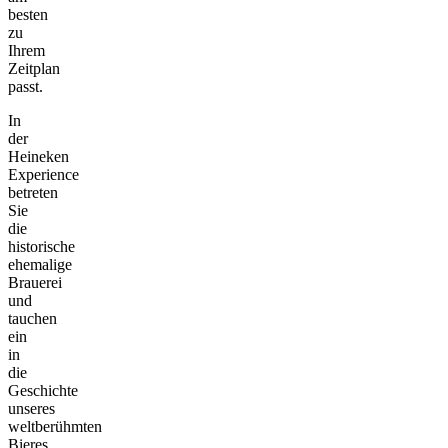
besten
zu
Ihrem
Zeitplan
passt.
In
der
Heineken
Experience
betreten
Sie
die
historische
ehemalige
Brauerei
und
tauchen
ein
in
die
Geschichte
unseres
weltberühmten
Bieres.