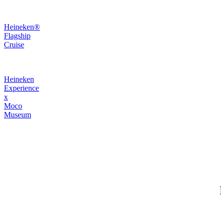
Heineken®
Flagship
Cruise
Heineken
Experience
x
Moco
Museum
Heineken Experience x
AMAZE
Heineken
Experience
x
AMAZE
Das eindrucksvollste Duo der Stadt
Das
eindrucksvollste
Duo
der
Stadt