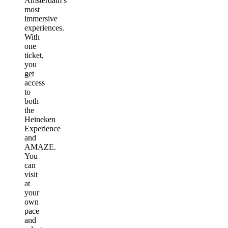
Amsterdam’s
most
immersive
experiences.
With
one
ticket,
you
get
access
to
both
the
Heineken
Experience
and
AMAZE.
You
can
visit
at
your
own
pace
and