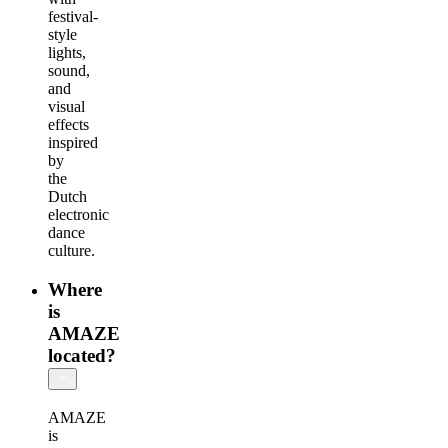
festival-
style
lights,
sound,
and
visual
effects
inspired
by
the
Dutch
electronic
dance
culture.
Where
is
AMAZE
located?
AMAZE
is