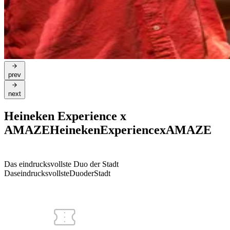
prev
next
Heineken Experience x
AMAZE
Heineken
Experience
x
AMAZE
Das eindrucksvollste Duo der Stadt
Das
eindrucksvollste
Duo
der
Stadt