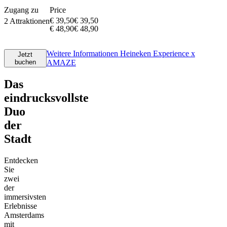
Zugang zu
Price
€ 39,50
€
39
,
50
2 Attraktionen
€ 48,90
€
48
,
90
Weitere Informationen
Heineken Experience x
Jetzt
buchen
AMAZE
Das
eindrucksvollste
Duo
der
Stadt
Entdecken
Sie
zwei
der
immersivsten
Erlebnisse
Amsterdams
mit