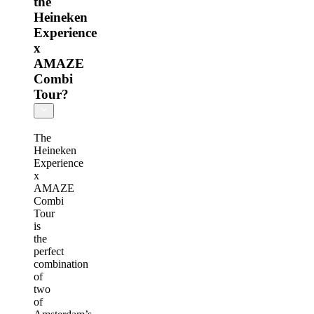
the
Heineken
Experience
x
AMAZE
Combi
Tour?
The
Heineken
Experience
x
AMAZE
Combi
Tour
is
the
perfect
combination
of
two
of