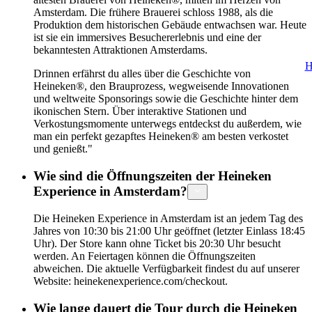
Amsterdam. Die frühere Brauerei schloss 1988, als die
Produktion dem historischen Gebäude entwachsen war. Heute
ist sie ein immersives Besuchererlebnis und eine der
bekanntesten Attraktionen Amsterdams.
H
Drinnen erfährst du alles über die Geschichte von
Heineken®, den Brauprozess, wegweisende Innovationen
und weltweite Sponsorings sowie die Geschichte hinter dem
ikonischen Stern. Über interaktive Stationen und
Verkostungsmomente unterwegs entdeckst du außerdem, wie
man ein perfekt gezapftes Heineken® am besten verkostet
und genießt."
Wie sind die Öffnungszeiten der Heineken
Experience in Amsterdam?
Die Heineken Experience in Amsterdam ist an jedem Tag des
Jahres von 10:30 bis 21:00 Uhr geöffnet (letzter Einlass 18:45
Uhr). Der Store kann ohne Ticket bis 20:30 Uhr besucht
werden. An Feiertagen können die Öffnungszeiten
abweichen. Die aktuelle Verfügbarkeit findest du auf unserer
Website: heinekenexperience.com/checkout.
Wie lange dauert die Tour durch die Heineken