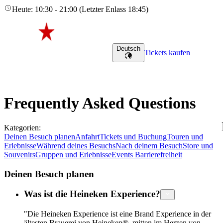
Heute
:
10:30
-
21:00
(
Letzter Enlass
18:45
)
Deutsch
Tickets kaufen
Frequently Asked Questions
Kategorien
:
Deinen Besuch planen
Anfahrt
Tickets und Buchung
Touren und
Erlebnisse
Während deines Besuchs
Nach deinem Besuch
Store und
Souvenirs
Gruppen und Erlebnisse
Events
Barrierefreiheit
Deinen Besuch planen
Was ist die Heineken Experience?
"Die Heineken Experience ist eine Brand Experience in der
ältesten Brauerei von Heineken®, mitten im Herzen von