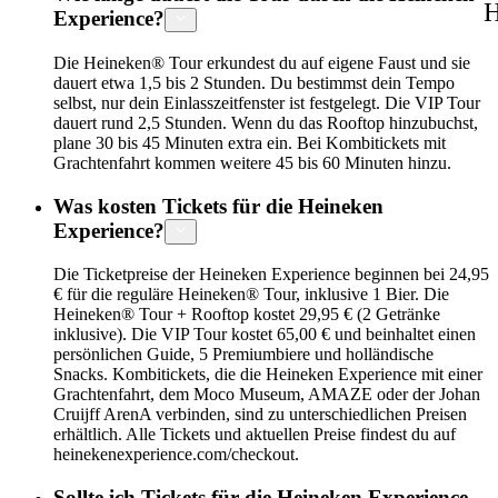
H
Experience?
Die Heineken® Tour erkundest du auf eigene Faust und sie
dauert etwa 1,5 bis 2 Stunden. Du bestimmst dein Tempo
selbst, nur dein Einlasszeitfenster ist festgelegt. Die VIP Tour
dauert rund 2,5 Stunden. Wenn du das Rooftop hinzubuchst,
plane 30 bis 45 Minuten extra ein. Bei Kombitickets mit
Grachtenfahrt kommen weitere 45 bis 60 Minuten hinzu.
Was kosten Tickets für die Heineken
Experience?
Die Ticketpreise der Heineken Experience beginnen bei 24,95
€ für die reguläre Heineken® Tour, inklusive 1 Bier. Die
Heineken® Tour + Rooftop kostet 29,95 € (2 Getränke
inklusive). Die VIP Tour kostet 65,00 € und beinhaltet einen
persönlichen Guide, 5 Premiumbiere und holländische
Snacks. Kombitickets, die die Heineken Experience mit einer
Grachtenfahrt, dem Moco Museum, AMAZE oder der Johan
Cruijff ArenA verbinden, sind zu unterschiedlichen Preisen
erhältlich. Alle Tickets und aktuellen Preise findest du auf
heinekenexperience.com/checkout.
Sollte ich Tickets für die Heineken Experience