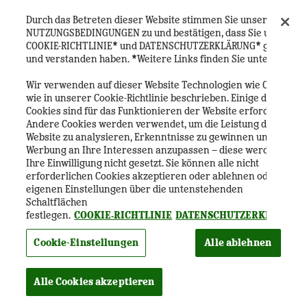
Technik ausgestattet. Zusätzliche Services umfassen
kostenloses WLAN, Heineken Ambassadors vor Ort, Kaffee
Durch das Betreten dieser Website stimmen Sie unseren
und Tee sowie die Unterstützung unseres dedizierten Events-
NUTZUNGSBEDINGUNGEN zu und bestätigen, dass Sie unsere
Teams. Die Location liegt zentral im Amsterdamer
COOKIE-RICHTLINIE* und DATENSCHUTZERKLÄRUNG* gelesen
Stadtzentrum. Eine vollständige Übersicht der Services
und verstanden haben. *Weitere Links finden Sie unten.
erhältst du unter heinekenexperience.events@heineken.com.
Wir verwenden auf dieser Website Technologien wie Cookies,
Wie erreiche ich das Events-Team der Heineken
wie in unserer Cookie-Richtlinie beschrieben. Einige dieser
Experience?
Cookies sind für das Funktionieren der Website erforderlich.
Andere Cookies werden verwendet, um die Leistung der
Wie erreiche ich das Events-Team der Heineken Experience?
Website zu analysieren, Erkenntnisse zu gewinnen und
Werbung an Ihre Interessen anzupassen – diese werden ohne
Barrierefreiheit
Ihre Einwilligung nicht gesetzt. Sie können alle nicht
erforderlichen Cookies akzeptieren oder ablehnen oder Ihre
Was sollte ich vor meinem Besuch zur
eigenen Einstellungen über die untenstehenden
Barrierefreiheit wissen?
Schaltflächen
festlegen.
COOKIE‑RICHTLINIE
DATENSCHUTZERKLÄRUNG
Die Heineken Experience ist in einer historischen Brauerei
aus dem 19. Jahrhundert untergebracht, mit Treppen und
Cookie-Einstellungen
Alle ablehnen
teilweise engen Bereichen. Ein Teil des Erlebnisses ist mit
dem Rollstuhl zugänglich. Wir empfehlen dir, im Voraus zu
buchen und deine Anforderungen an die Barrierefreiheit beim
Alle Cookies akzeptieren
Bezahlvorgang anzugeben. Bei konkreten Fragen wende dich
an service.experience@heineken.com oder sieh dir unseren