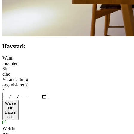
Haystack
Wann
möchten
Sie
eine
Veranstaltung
organisieren?
*
Wähle
ein
Datum
aus
Welche
Art