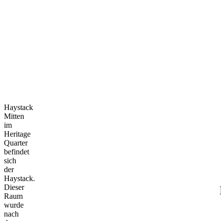
Haystack
Haystack
Vom Hopfen zur
Geschichte
Vom
Hopfen
zur
Geschichte
Haystack
Mitten
im
Heritage
Quarter
befindet
sich
der
Haystack.
Dieser
Raum
wurde
nach