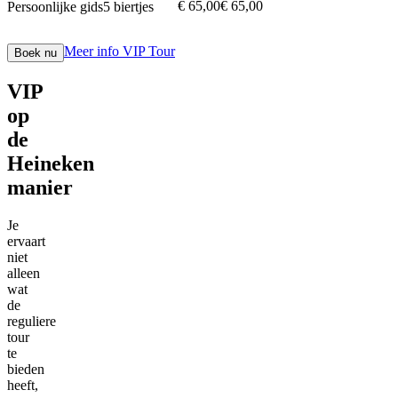
€ 65,00
€
65
,
00
Persoonlijke gids
5 biertjes
Meer info
VIP Tour
Boek nu
VIP
op
de
Heineken
manier
Je
ervaart
niet
alleen
wat
de
reguliere
tour
te
bieden
heeft,