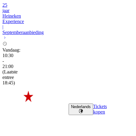
25
jaar
Heineken
Experience
|
Septemberaanbieding
Vandaag
:
10:30
-
21:00
(
Laatste
entree
18:45
)
Tickets
Nederlands
kopen