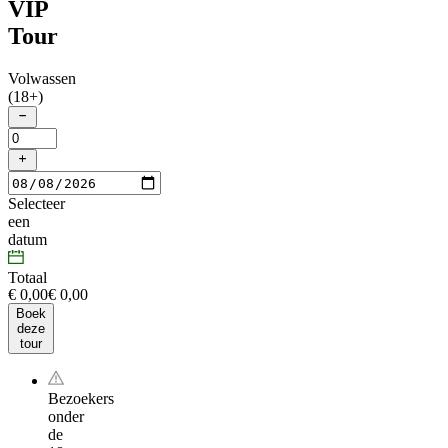
VIP
Tour
Volwassen
(18+)
Selecteer
een
datum
Totaal
€ 0,00
€
0
,
00
Boek
deze
tour
Bezoekers
onder
de