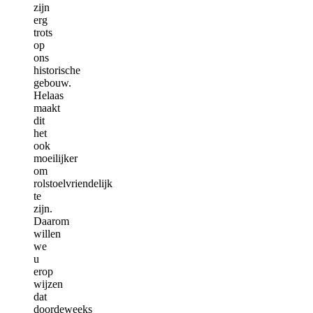
zijn
erg
trots
op
ons
historische
gebouw.
Helaas
maakt
dit
het
ook
moeilijker
om
rolstoelvriendelijk
te
zijn.
Daarom
willen
we
u
erop
wijzen
dat
doordeweeks