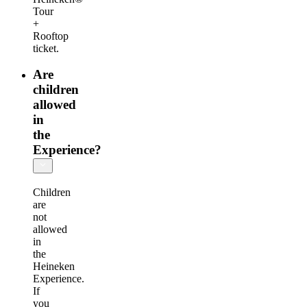
Tour
+
Rooftop
ticket.
Are
children
allowed
in
the
Experience?
Children
are
not
allowed
in
the
Heineken
Experience.
If
you