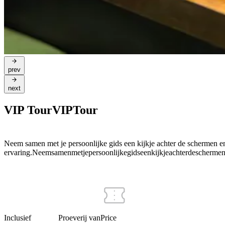
prev
next
VIP Tour
VIP
Tour
Neem samen met je persoonlijke gids een kijkje achter de schermen e
ervaring.
Neem
samen
met
je
persoonlijke
gids
een
kijkje
achter
de
scherme
Inclusief
Proeverij van
Price