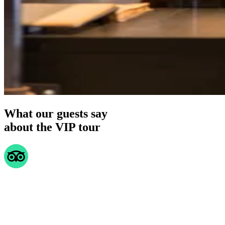
What our guests say
about the VIP tour
On
We
From
The
the
did
beginning
VIP
VIP
the
to
tour