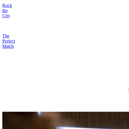
Rock
the
City
The
Perfect
Match
VIP Tour
VIP
Tour
Neem samen met je persoonlijke gids een kijkje achter de schermen e
ervaring.
Neem
samen
met
je
persoonlijke
gids
een
kijkje
achter
de
scherme