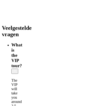
+
Rooftop
Veelgestelde
vragen
What
is
the
VIP
tour?
The
VIP
will
take
you
around
2,5