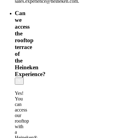
sales.experience@heineken.com.
Can
we
access
the
rooftop
terrace
of
the
Heineken
Experience?
Yes!
You
can
access
our
rooftop
with
a
Heineken®