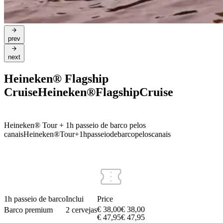
prev
next
Heineken® Flagship
Cruise
Heineken®
Flagship
Cruise
Heineken® Tour + 1h passeio de barco pelos
canais
Heineken®
Tour
+
1h
passeio
de
barco
pelos
canais
1h passeio de barco
Inclui
Price
€ 38,00
€
38
,
00
Barco premium
2 cervejas
€ 47,95
€
47
,
95