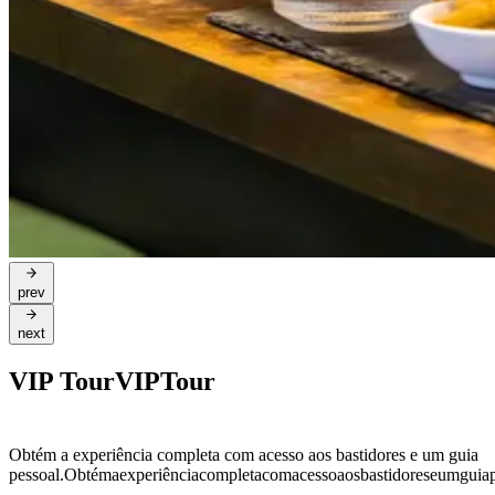
prev
next
VIP Tour
VIP
Tour
Obtém a experiência completa com acesso aos bastidores e um guia
pessoal.
Obtém
a
experiência
completa
com
acesso
aos
bastidores
e
um
guia