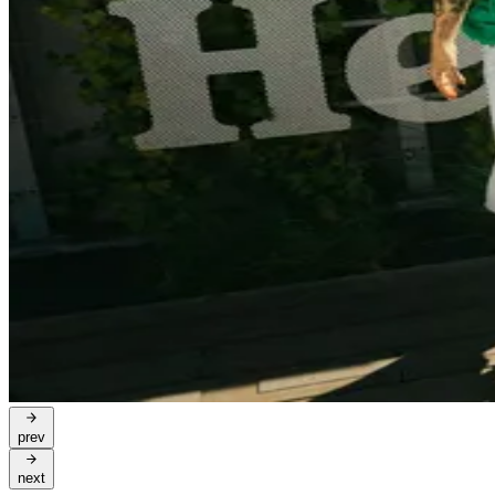
prev
next