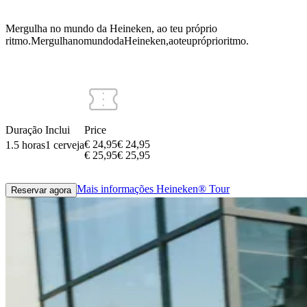
Mergulha no mundo da Heineken, ao teu próprio
ritmo.
Mergulha
no
mundo
da
Heineken,
ao
teu
próprio
ritmo.
Duração
Inclui
Price
€ 24,95
€
24
,
95
1.5 horas
1 cerveja
€ 25,95
€
25
,
95
Mais informações
Heineken® Tour
Reservar agora