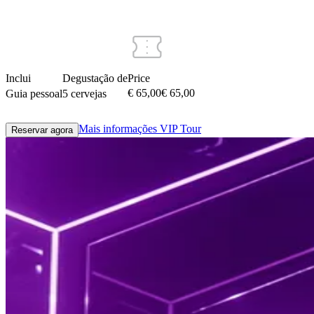
Inclui
Degustação de
Price
€ 65,00
€
65
,
00
Guia pessoal
5 cervejas
Mais informações
VIP Tour
Reservar agora