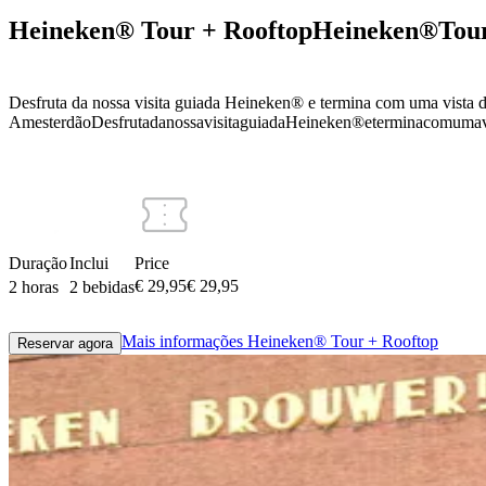
Heineken® Tour + Rooftop
Heineken®
Tou
Desfruta da nossa visita guiada Heineken® e termina com uma vista 
Amesterdão
Desfruta
da
nossa
visita
guiada
Heineken®
e
termina
com
uma
Duração
Inclui
Price
€ 29,95
€
29
,
95
2 horas
2 bebidas
Mais informações
Heineken® Tour + Rooftop
Reservar agora