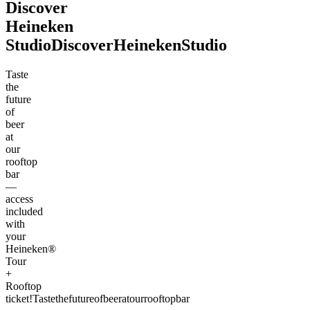
Discover
Heineken
Studio
Discover
Heineken
Studio
Taste
the
future
of
beer
at
our
rooftop
bar
—
access
included
with
your
Heineken®
Tour
+
Rooftop
ticket!
Taste
the
future
of
beer
at
our
rooftop
bar