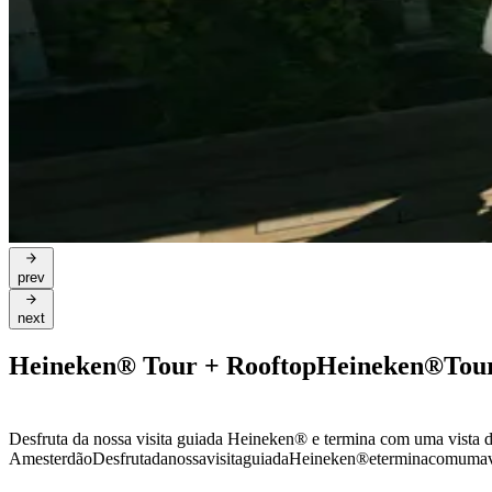
prev
next
Heineken® Tour + Rooftop
Heineken®
Tou
Desfruta da nossa visita guiada Heineken® e termina com uma vista 
Amesterdão
Desfruta
da
nossa
visita
guiada
Heineken®
e
termina
com
uma