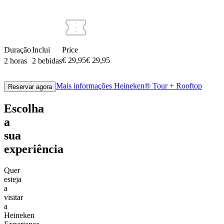
Duração
Inclui
Price
€ 29,95
€
29
,
95
2 horas
2 bebidas
Mais informações
Heineken® Tour + Rooftop
Reservar agora
Escolha
a
sua
experiência
Quer
esteja
a
visitar
a
Heineken