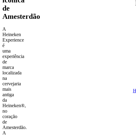
de
Amesterdão
A
Heineken
Experience
é
uma
experiência
de
marca
localizada
na
cervejaria
mais
H
antiga
da
Heineken®,
no
coração
de
Amesterdão.
A