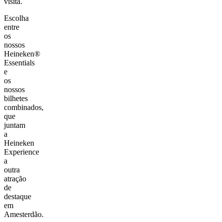
visita.
Escolha
entre
os
nossos
Heineken®
Essentials
e
os
nossos
bilhetes
combinados,
que
juntam
a
Heineken
Experience
a
outra
atração
de
destaque
em
Amesterdão.