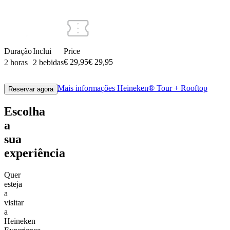
Duração
Inclui
Price
€ 29,95
€
29
,
95
2 horas
2 bebidas
Mais informações
Heineken® Tour + Rooftop
Reservar agora
Escolha
a
sua
experiência
Quer
esteja
a
visitar
a
Heineken