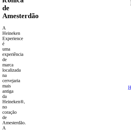
de
Amesterdão
A
Heineken
Experience
é
uma
experiência
de
marca
localizada
na
cervejaria
mais
H
antiga
da
Heineken®,
no
coração
de
Amesterdão.
A