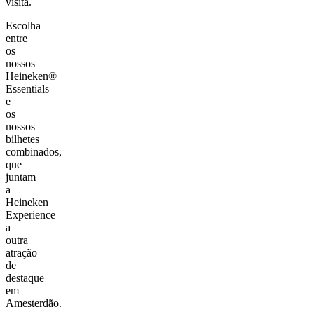
visita.
Escolha
entre
os
nossos
Heineken®
Essentials
e
os
nossos
bilhetes
combinados,
que
juntam
a
Heineken
Experience
a
outra
atração
de
destaque
em
Amesterdão.