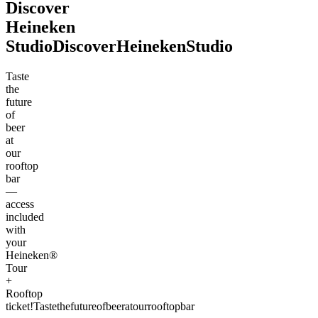
Discover
Heineken
Studio
Discover
Heineken
Studio
Taste
the
future
of
beer
at
our
rooftop
bar
—
access
included
with
your
Heineken®
Tour
+
Rooftop
ticket!
Taste
the
future
of
beer
at
our
rooftop
bar