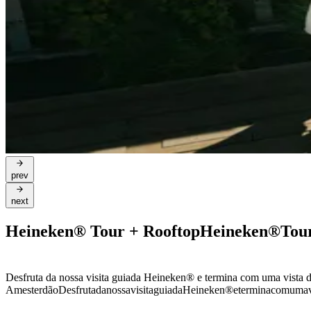
prev
next
Heineken® Tour + Rooftop
Heineken®
Tou
Desfruta da nossa visita guiada Heineken® e termina com uma vista 
Amesterdão
Desfruta
da
nossa
visita
guiada
Heineken®
e
termina
com
uma