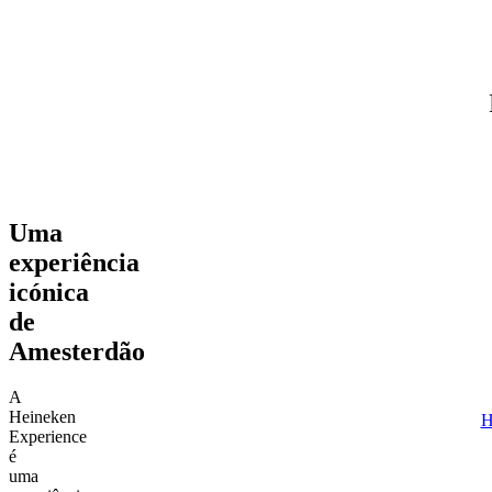
Adultos (18+)
6 de agosto de 2026
Encontrar visitas
Uma
experiência
icónica
de
Amesterdão
A
Heineken
H
Experience
é
uma