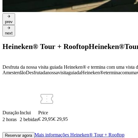
prev
next
Heineken® Tour + Rooftop
Heineken®
Tou
Desfruta da nossa visita guiada Heineken® e termina com uma vista 
Amesterdão
Desfruta
da
nossa
visita
guiada
Heineken®
e
termina
com
uma
Duração
Inclui
Price
€ 29,95
€
29
,
95
2 horas
2 bebidas
Mais informações
Heineken® Tour + Rooftop
Reservar agora