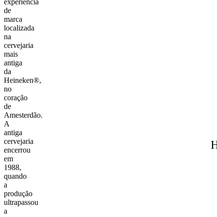
experiência
de
marca
localizada
na
cervejaria
mais
antiga
da
Heineken®,
no
coração
de
Amesterdão.
A
antiga
cervejaria
H
encerrou
em
1988,
quando
a
produção
ultrapassou
a