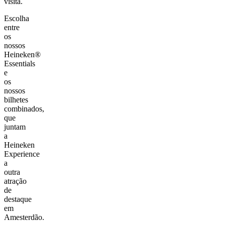
visita.
Escolha
entre
os
nossos
Heineken®
Essentials
e
os
nossos
bilhetes
combinados,
que
juntam
a
Heineken
Experience
a
outra
atração
de
destaque
em
Amesterdão.