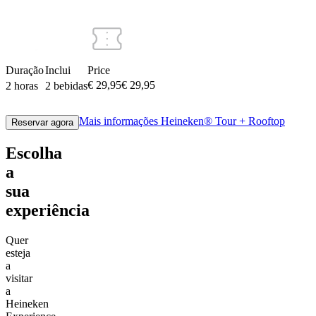
Duração
Inclui
Price
€ 29,95
€
29
,
95
2 horas
2 bebidas
Mais informações
Heineken® Tour + Rooftop
Reservar agora
Escolha
a
sua
experiência
Quer
esteja
a
visitar
a
Heineken