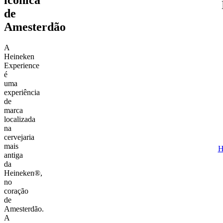
de
Amesterdão
A
Heineken
Experience
é
uma
experiência
de
marca
localizada
na
cervejaria
mais
H
antiga
da
Heineken®,
no
coração
de
Amesterdão.
A