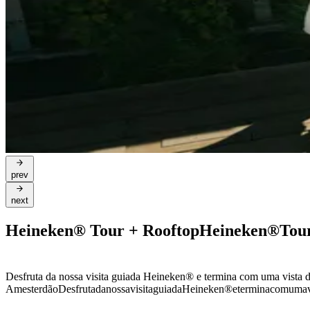
prev
next
Heineken® Tour + Rooftop
Heineken®
Tou
Desfruta da nossa visita guiada Heineken® e termina com uma vista 
Amesterdão
Desfruta
da
nossa
visita
guiada
Heineken®
e
termina
com
uma