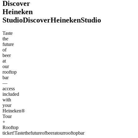
Discover
Heineken
Studio
Discover
Heineken
Studio
Taste
the
future
of
beer
at
our
rooftop
bar
—
access
included
with
your
Heineken®
Tour
+
Rooftop
ticket!
Taste
the
future
of
beer
at
our
rooftop
bar