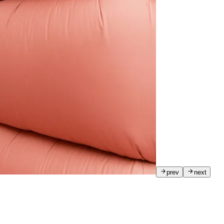
prev
next