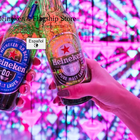
eineken® Flagship Store
Español