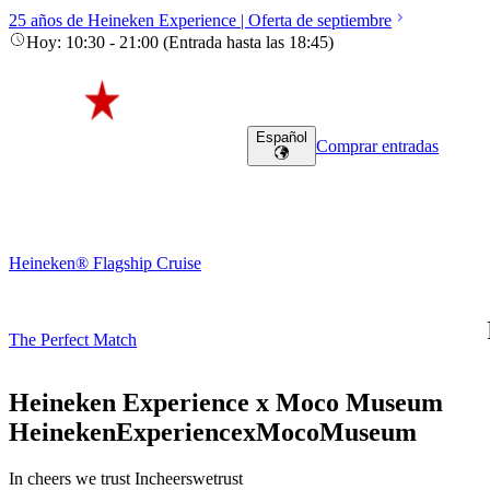
25 años de Heineken Experience | Oferta de septiembre
Hoy
:
10:30
-
21:00
(
Entrada hasta las
18:45
)
Español
Comprar entradas
Heineken® Flagship Cruise
The Perfect Match
Heineken Experience x Moco Museum
Heineken
Experience
x
Moco
Museum
In cheers we trust
In
cheers
we
trust