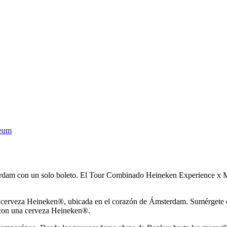
seum
terdam con un solo boleto. El Tour Combinado Heineken Experience x M
 cerveza Heineken®, ubicada en el corazón de Ámsterdam. Sumérgete en n
 con una cerveza Heineken®.