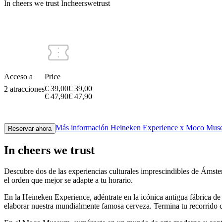
In cheers we trust
In
cheers
we
trust
Acceso a
Price
€ 39,00
€
39
,
00
2 atracciones
€ 47,90
€
47
,
90
Más información
Heineken Experience x Moco Mu
Reservar ahora
In cheers we trust
Descubre dos de las experiencias culturales imprescindibles de Áms
el orden que mejor se adapte a tu horario.
En la Heineken Experience, adéntrate en la icónica antigua fábrica de
elaborar nuestra mundialmente famosa cerveza. Termina tu recorrido