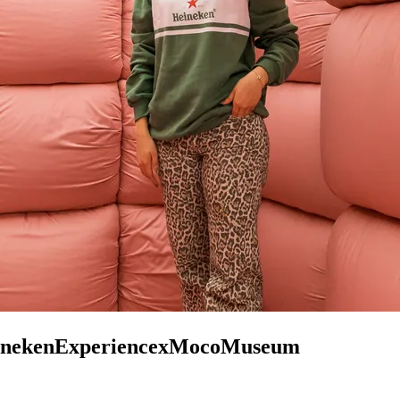
neken
Experience
x
Moco
Museum