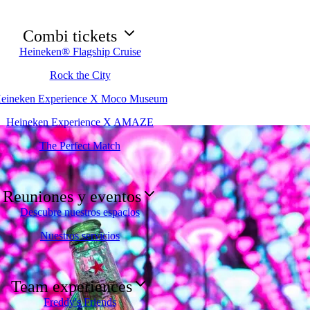
Combi tickets
Heineken® Flagship Cruise
Rock the City
eineken Experience X Moco Museum
Heineken Experience X AMAZE
The Perfect Match
Reuniones y eventos
Descubre nuestros espacios
Nuestros servicios
Team experiences
Freddy's Friends