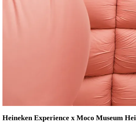
Heineken Experience x Moco Museum
Hei