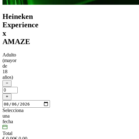
Heineken
Experience
x
AMAZE
Adulto
(mayor
de
18
años)
Selecciona
una
fecha
Total
€ 0,00
€
0
,
00