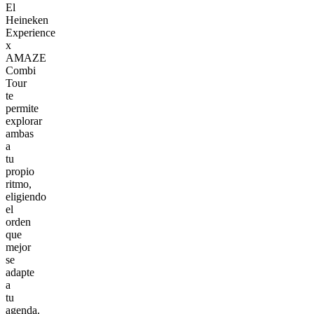
El
Heineken
Experience
x
AMAZE
Combi
Tour
te
permite
explorar
ambas
a
tu
propio
ritmo,
eligiendo
el
orden
que
mejor
se
adapte
a
tu
agenda.