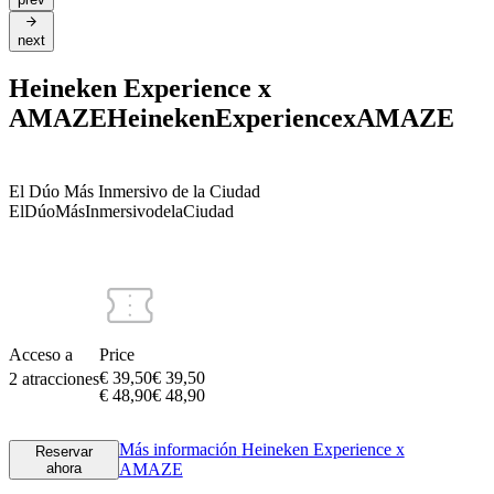
next
Heineken Experience x
AMAZE
Heineken
Experience
x
AMAZE
El Dúo Más Inmersivo de la Ciudad
El
Dúo
Más
Inmersivo
de
la
Ciudad
Acceso a
Price
€ 39,50
€
39
,
50
2 atracciones
€ 48,90
€
48
,
90
Más información
Heineken Experience x
Reservar
ahora
AMAZE