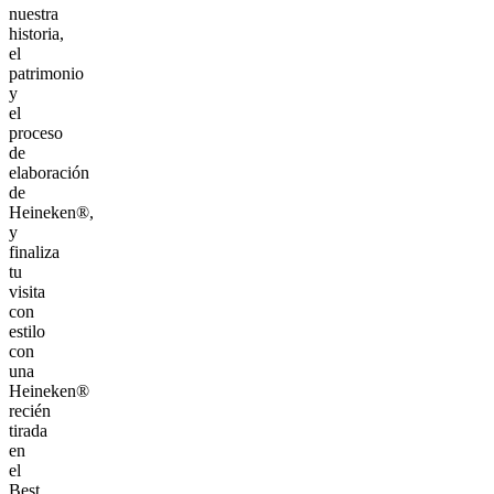
nuestra
historia,
el
patrimonio
y
el
proceso
de
elaboración
de
Heineken®,
y
finaliza
tu
visita
con
estilo
con
una
Heineken®
recién
tirada
en
el
Best