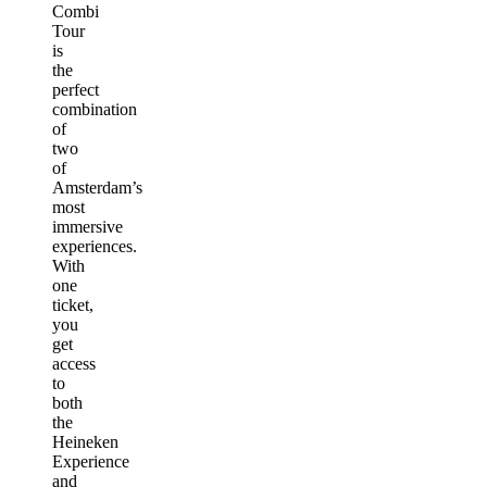
Combi
Tour
is
the
perfect
combination
of
two
of
Amsterdam’s
most
immersive
experiences.
With
one
ticket,
you
get
access
to
both
the
Heineken
Experience
and