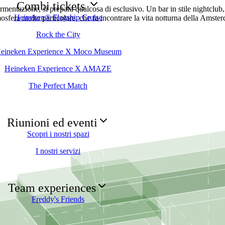
Combi tickets
ermentazione, si prepara qualcosa di esclusivo. Un bar in stile nightclub, 
Heineken® Flagship Cruise
sfera molto particolare, che fa incontrare la vita notturna della Amster
Rock the City
eineken Experience X Moco Museum
Heineken Experience X AMAZE
The Perfect Match
Riunioni ed eventi
Scopri i nostri spazi
I nostri servizi
Team experiences
Freddy's Friends