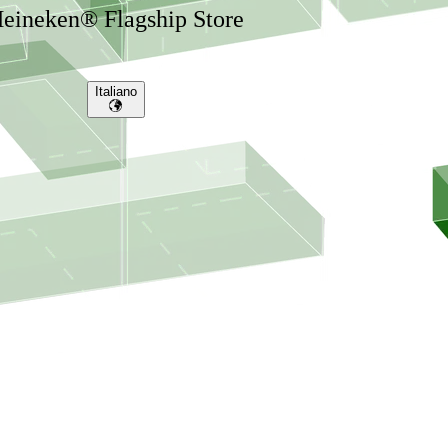
eineken® Flagship Store
Italiano