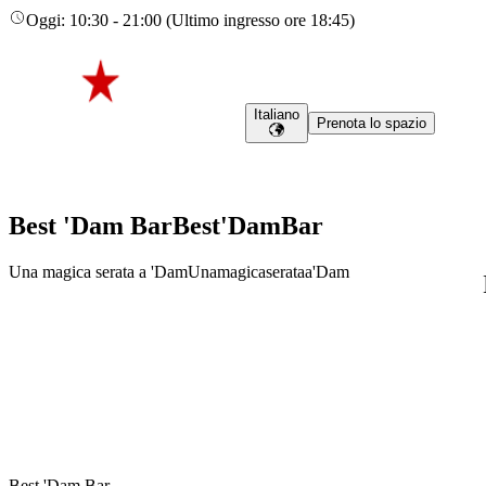
Oggi
:
10:30
-
21:00
(
Ultimo ingresso ore
18:45
)
Italiano
Prenota lo spazio
Best 'Dam Bar
Best
'Dam
Bar
Una magica serata a 'Dam
Una
magica
serata
a
'Dam
Best 'Dam Bar