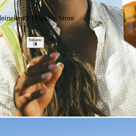
eineken® Flagship Store
Italiano