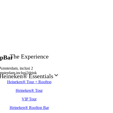
The Experience
op
Bar
 Amsterdam, inclusi 2
msterdam,
inclusi
2
drink
Heineken® Essentials
Heineken® Tour + Rooftop
Heineken® Tour
VIP Tour
Heineken® Rooftop Bar