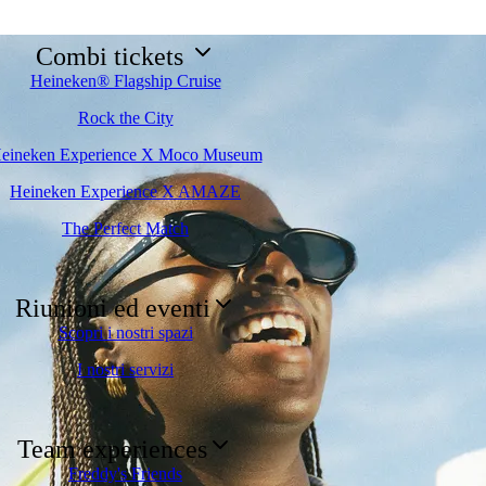
Combi tickets
Heineken® Flagship Cruise
Rock the City
eineken Experience X Moco Museum
Heineken Experience X AMAZE
The Perfect Match
Riunioni ed eventi
Scopri i nostri spazi
I nostri servizi
Team experiences
Freddy's Friends