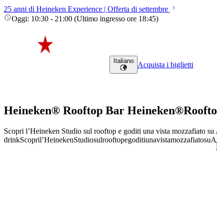
25 anni di Heineken Experience | Offerta di settembre
Oggi
:
10:30
-
21:00
(
Ultimo ingresso ore
18:45
)
Italiano
Acquista i biglietti
Heineken® Rooftop Bar
Heineken®
Rooft
Scopri l’Heineken Studio sul rooftop e goditi una vista mozzafiato su
drink
Scopri
l’Heineken
Studio
sul
rooftop
e
goditi
una
vista
mozzafiato
su
A