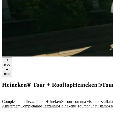
prev
next
Heineken® Tour + Rooftop
Heineken®
Tou
Completa in bellezza il tuo Heineken® Tour con una vista mozzafiato s
Amsterdam
Completa
in
bellezza
il
tuo
Heineken®
Tour
con
una
vista
mozza