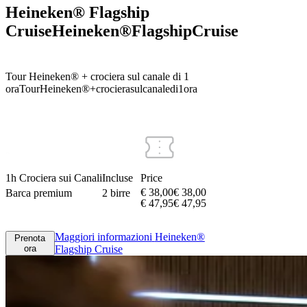
Heineken® Flagship
Cruise
Heineken®
Flagship
Cruise
Tour Heineken® + crociera sul canale di 1
ora
Tour
Heineken®
+
crociera
sul
canale
di
1
ora
1h Crociera sui Canali
Incluse
Price
€ 38,00
€
38
,
00
Barca premium
2 birre
€ 47,95
€
47
,
95
Maggiori informazioni
Heineken®
Prenota
ora
Flagship Cruise