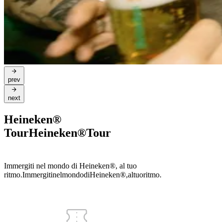
prev
next
Heineken®
Tour
Heineken®
Tour
Immergiti nel mondo di Heineken®, al tuo
ritmo.
Immergiti
nel
mondo
di
Heineken®,
al
tuo
ritmo.