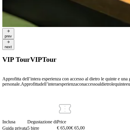
prev
next
VIP Tour
VIP
Tour
Approfitta dell’intera esperienza con accesso al dietro le quinte e una
personale.
Approfitta
dell’intera
esperienza
con
accesso
al
dietro
le
quinte
e
Inclusa
Degustazione di
Price
€ 65,00
€
65
,
00
Guida privata
5 birre