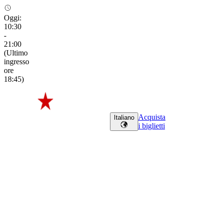
Oggi
:
10:30
-
21:00
(
Ultimo
ingresso
ore
18:45
)
Acquista
Italiano
i biglietti
Scopri i nostri
tour
Scopri
i
nostri
tour