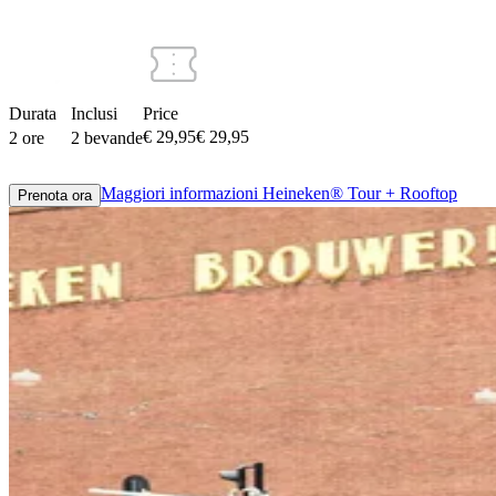
Durata
Inclusi
Price
€ 29,95
€
29
,
95
2 ore
2 bevande
Maggiori informazioni
Heineken® Tour + Rooftop
Prenota ora