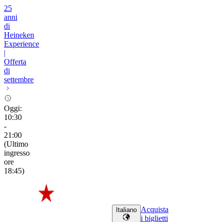
25
anni
di
Heineken
Experience
|
Offerta
di
settembre
Oggi
:
10:30
-
21:00
(
Ultimo
ingresso
ore
18:45
)
Acquista
Italiano
i biglietti