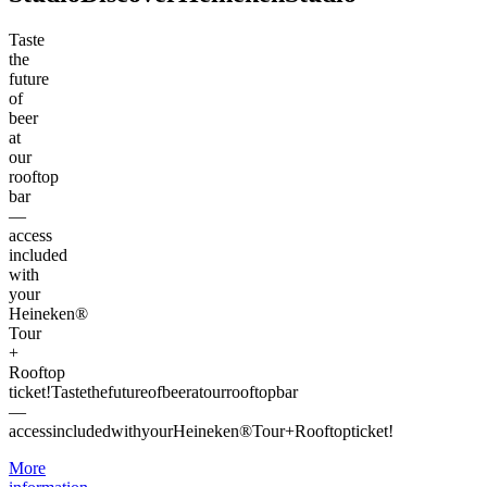
Taste
the
future
of
beer
at
our
rooftop
bar
—
access
included
with
your
Heineken®
Tour
+
Rooftop
ticket!
Taste
the
future
of
beer
at
our
rooftop
bar
—
access
included
with
your
Heineken®
Tour
+
Rooftop
ticket!
More