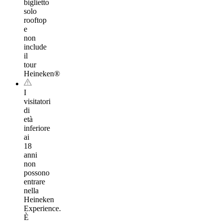
biglietto
solo
rooftop
e
non
include
il
tour
Heineken®
I
visitatori
di
età
inferiore
ai
18
anni
non
possono
entrare
nella
Heineken
Experience.
È