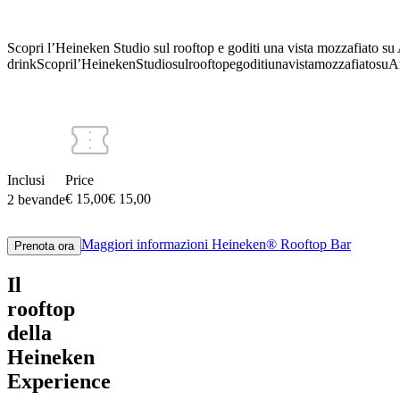
Scopri l’Heineken Studio sul rooftop e goditi una vista mozzafiato su
drink
Scopri
l’Heineken
Studio
sul
rooftop
e
goditi
una
vista
mozzafiato
su
A
Inclusi
Price
€ 15,00
€
15
,
00
2 bevande
Maggiori informazioni
Heineken® Rooftop Bar
Prenota ora
Il
rooftop
della
Heineken
Experience