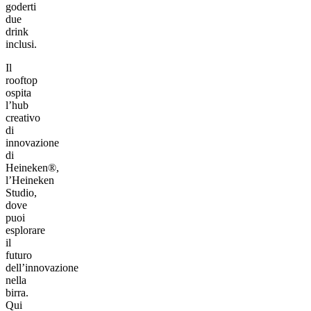
goderti
due
drink
inclusi.
Il
rooftop
ospita
l’hub
creativo
di
innovazione
di
Heineken®,
l’Heineken
Studio,
dove
puoi
esplorare
il
futuro
dell’innovazione
nella
birra.
Qui