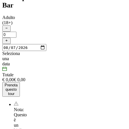
Bar
Adulto
(18+)
Seleziona
una
data
Totale
€ 0,00
€
0
,
00
Prenota
questo
tour
Nota:
Questo
è
un