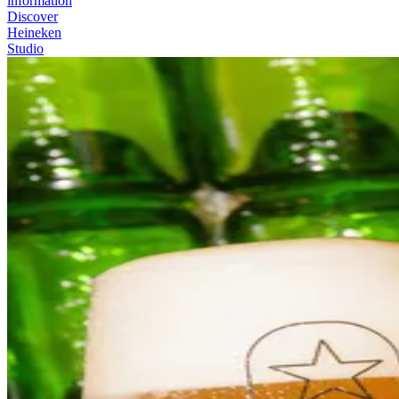
information
Discover
Heineken
Studio