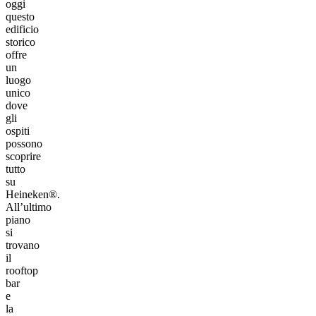
oggi
questo
edificio
storico
offre
un
luogo
unico
dove
gli
ospiti
possono
scoprire
tutto
su
Heineken®.
All’ultimo
piano
si
trovano
il
rooftop
bar
e
la